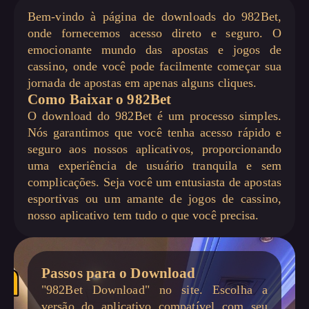
Bem-vindo à página de downloads do 982Bet,
onde fornecemos acesso direto e seguro. O
emocionante mundo das apostas e jogos de
cassino, onde você pode facilmente começar sua
jornada de apostas em apenas alguns cliques.
Como Baixar o 982Bet
O download do 982Bet é um processo simples.
Nós garantimos que você tenha acesso rápido e
seguro aos nossos aplicativos, proporcionando
uma experiência de usuário tranquila e sem
complicações. Seja você um entusiasta de apostas
esportivas ou um amante de jogos de cassino,
nosso aplicativo tem tudo o que você precisa.
Passos para o Download
"982Bet Download" no site. Escolha a
versão do aplicativo compatível com seu