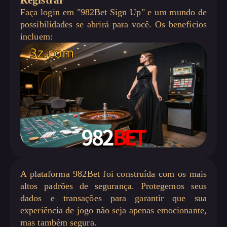
Registrar
Faça login em "982Bet Sign Up" e um mundo de
possibilidades se abrirá para você. Os benefícios
incluem:
A plataforma 982Bet foi construída com os mais
altos padrões de segurança. Protegemos seus
dados e transações para garantir que sua
experiência de jogo não seja apenas emocionante,
mas também segura.