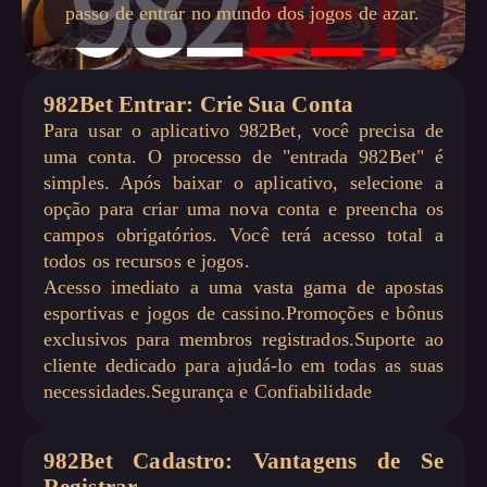
passo de entrar no mundo dos jogos de azar.
982Bet Entrar: Crie Sua Conta
Para usar o aplicativo 982Bet, você precisa de
uma conta. O processo de "entrada 982Bet" é
simples. Após baixar o aplicativo, selecione a
opção para criar uma nova conta e preencha os
campos obrigatórios. Você terá acesso total a
todos os recursos e jogos.
Acesso imediato a uma vasta gama de apostas
esportivas e jogos de cassino.Promoções e bônus
exclusivos para membros registrados.Suporte ao
cliente dedicado para ajudá-lo em todas as suas
necessidades.Segurança e Confiabilidade
982Bet Cadastro: Vantagens de Se