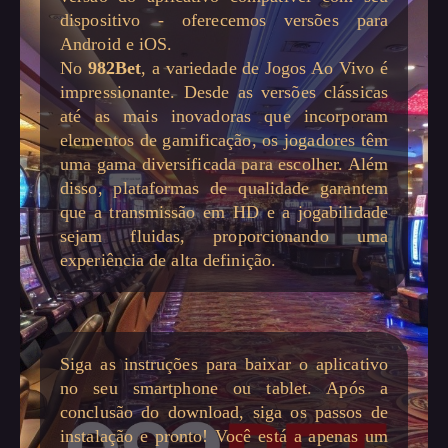
dispositivo - oferecemos versões para
Android e iOS.
No
982Bet
, a variedade de Jogos Ao Vivo é
impressionante. Desde as versões clássicas
até as mais inovadoras que incorporam
elementos de gamificação, os jogadores têm
uma gama diversificada para escolher. Além
disso, plataformas de qualidade garantem
que a transmissão em HD e a jogabilidade
sejam fluidas, proporcionando uma
experiência de alta definição.
Siga as instruções para baixar o aplicativo
no seu smartphone ou tablet. Após a
conclusão do download, siga os passos de
instalação e pronto! Você está a apenas um